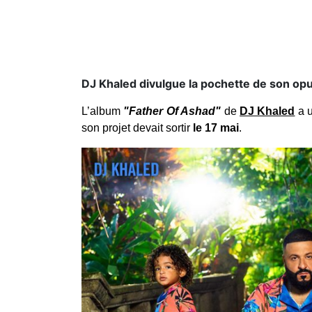
DJ Khaled divulgue la pochette de son op
L’album
"Father Of Ashad"
de
DJ Khaled
a u
son projet devait sortir
le 17 mai
.