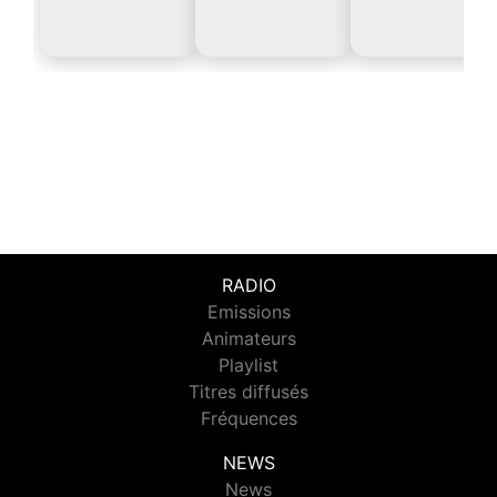
RADIO
Emissions
Animateurs
Playlist
Titres diffusés
Fréquences
NEWS
News