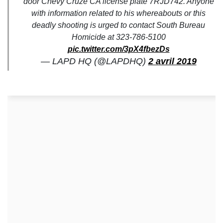
door Chevy Cruze CA license plate 7RJD742. Anyone
with information related to his whereabouts or this
deadly shooting is urged to contact South Bureau
Homicide at 323-786-5100
pic.twitter.com/3pX4fbezDs
— LAPD HQ (@LAPDHQ)
2 avril 2019