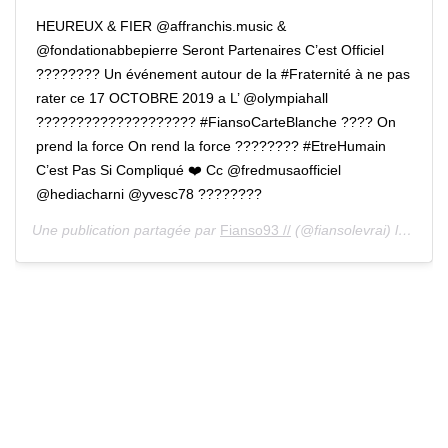
HEUREUX & FIER @affranchis.music &
@fondationabbepierre Seront Partenaires C’est Officiel
???????? Un événement autour de la #Fraternité à ne pas
rater ce 17 OCTOBRE 2019 a L’ @olympiahall
???????????????????? #FiansoCarteBlanche ???? On
prend la force On rend la force ???????? #EtreHumain
C’est Pas Si Compliqué ❤️ Cc @fredmusaofficiel
@hediacharni @yvesc78 ????????
Une publication partagée par
Fianso93 //
(@fiansolevrai) le 11 Mars 2019 à 7 :21 PDT