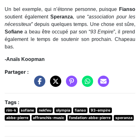
Un bel exemple, qui n’étonne personne, puisque
Fianso
soutient également
Speranza
, une “
association pour les
nécessiteux
” depuis quelques temps. Une chose est sûre,
Sofiane
a beau être occupé par son “
93 Empire
”, il prend
également le temps de soutenir son prochain. Chapeau
bas.
-Anaïs Koopman
Partager :
Tags :
rim-k
sofiane
nekfeu
olympia
fianso
93-empire
abbe-pierre
affranchis-music
fondation-abbe-pierre
speranza