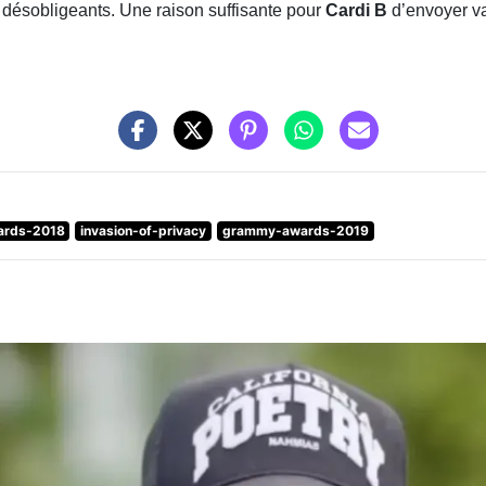
ot de remarques désobligeantes, à commencer par les
Gramm
le n’avait rien gagné, même pas avec “
Bodak Yellow
”. Suite 
contraire lui fait subir le même traitement : maintenant qu’ell
bligeants. Une raison suffisante pour
Cardi B
d’envoyer valse
rds-2018
invasion-of-privacy
grammy-awards-2019