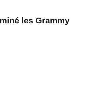
À la une
Musique
Drake et Karol G dévoilent
leur collaboration
événement avec le titre «
Ahí »