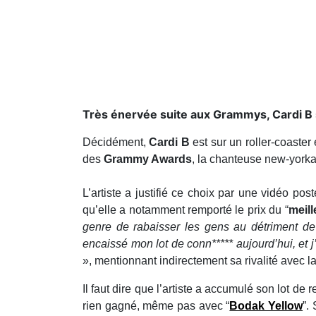
Très énervée suite aux Grammys, Cardi B
Décidément,
Cardi B
est sur un roller-coaste
dernier
lors de la
soixante-et-unième
céré
enflammée par la suite, jusqu’à supprimer son
L’artiste a justifié ce choix par une vidéo 
énervée face aux nombreuses critiques depuis
rap
” pour “
Invasion of Privacy
”,
Cardi B
s’
rabaisser les gens au détriment de quelqu’
agissements. Toujours est-il que j’ai encaissé 
nuit passée, je suis lassée de ces conn****
indirectement sa rivalité avec la rappeuse
Nick