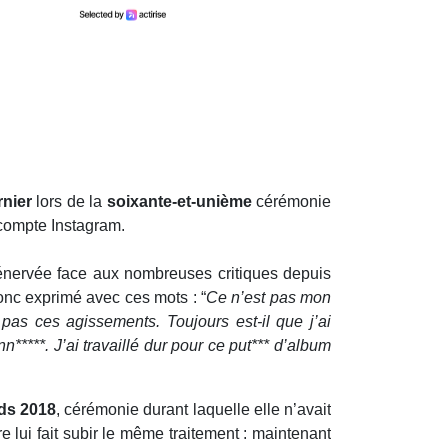
C’est l’une des collaborations les plus
attendues du moment. Drake et Karol
G unissent leurs univers sur « Ahí », un
nouveau titre qui marque la rencontre
entre deux superstars de la scène
internationale. Cette collaboration
figure sur le nouvel album de la
chanteuse colombienne, « No Me
r
Arrepiento de Sentir Tanto », dévoilé
t
aujourd’hui.
s
Musique
e
e
s
a
t