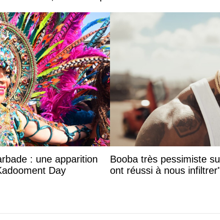
vé, bientôt la partie 2 de "Blanco Nemesis" ?
: une
Booba très pessimiste sur le futur du rap
d
français : "ils ont réussi à nous infiltrer"