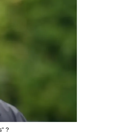
Musique
Drake relance les rumeurs
sur un nouveau projet
musical avec des images
en studio
De nouvelles photos de Drake en
pleine session d’enregistrement ont
ravivé les spéculations autour de ses
prochains projets. Le rappeur canadien
entretient le mystère et alimente
l’impatience de ses fans, toujours à