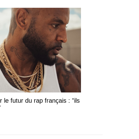
l’affût de nouveaux morceaux.
Musique
Rihanna fait sensation à
la Barbade : une
apparition spectaculaire
pour le Grand Kadooment
Day
De retour dans son pays natal, Rihanna
a une nouvelle fois marqué les esprits