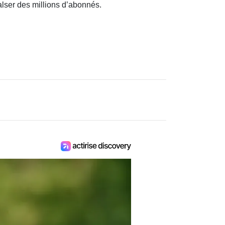
y
Pooh Shiesty signe son
à
grand retour avec « All
e
Eyes On Shiest », un
r
album très attendu
C’est le grand jour pour les fans de
Pooh Shiesty. Le rappeur américain
dévoile aujourd’hui son nouvel album «
All Eyes On Shiest », un projet très
attendu qui marque son retour sur le
devant de la scène. Après plusieurs
années marquées par l’absence et les
défis personnels, l’artiste originaire de
Memphis revient avec un disque qui
doit confirmer sa place parmi les
figures importantes du rap amér