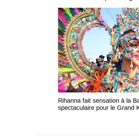
Booba : son compte Instagram désacti
Rihanna fait sensation à la Barbade 
apparition spectaculaire pour le Gran
Kadooment Day