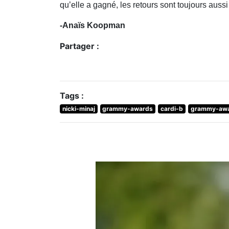
Il faut dire que l’artiste a accumulé son l
Awards 2018
, cérémonie durant laquelle el
cela, elle avoue ne pas comprendre pourquoi le 
a gagné, les retours sont toujours aussi déso
des millions d’abonnés.
-Anaïs Koopman
Partager :
Tags :
nicki-minaj
grammy-awards
cardi-b
grammy-awa