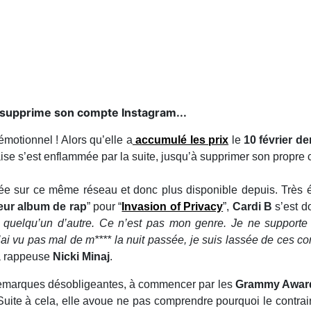
 supprime son compte Instagram...
r émotionnel ! Alors qu’elle a
accumulé les prix
le
10 févrie
monie des
Grammy Awards
, la chanteuse new-yorkaise s’es
 propre compte Instagram.
postée sur ce même réseau et donc plus disponible depuis. Trè
 qu’elle a notamment remporté le prix du “
meilleur album d
est donc exprimé avec ces mots : “
Ce n’est pas mon genre d
un d’autre. Ce n’est pas mon genre. Je ne supporte pas ce
mon lot de conn***** aujourd’hui, et j’ai vu pas mal de m**** l
*. J’ai travaillé dur pour ce put*** d’album
», mentionnan
i Minaj
.