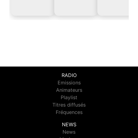
RADIO
Emissions
Animateurs
Playlist
Titres diffusés
Fréquences
NEWS
News