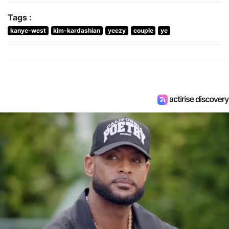
Tags :
kanye-west
kim-kardashian
yeezy
couple
ye