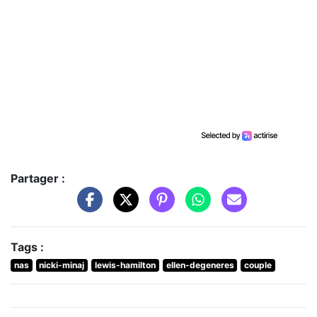
Partager :
Tags :
nas
nicki-minaj
lewis-hamilton
ellen-degeneres
couple