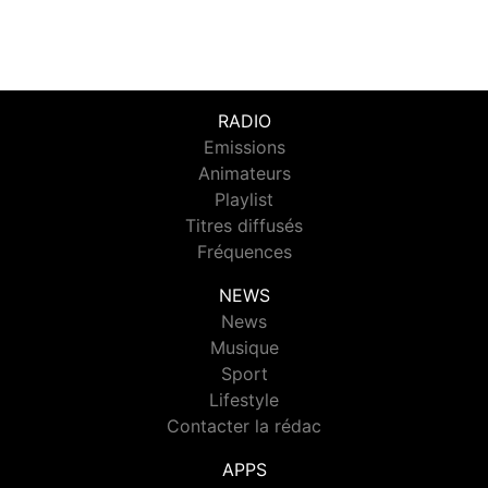
RADIO
Emissions
Animateurs
Playlist
Titres diffusés
Fréquences
NEWS
News
Musique
Sport
Lifestyle
Contacter la rédac
APPS