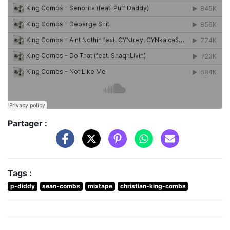
Partager :
Tags :
p-diddy
sean-combs
mixtape
christian-king-combs