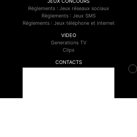
JEUX CONCOURS
Règlements : Jeux réseaux sociaux
Règlements : Jeux SMS
Règlements : Jeux téléphone et internet
VIDEO
Generations TV
Clips
CONTACTS
Contacter Generations
© 2026 Generations Tous droits réservés.
Signaler un contenu
-
Mentions légales
-
Politique de cookies
-
Contact