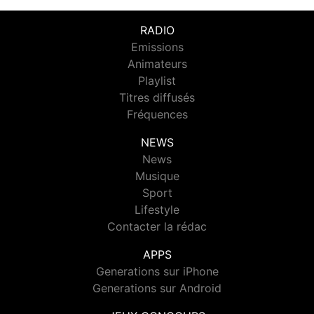
RADIO
Emissions
Animateurs
Playlist
Titres diffusés
Fréquences
NEWS
News
Musique
Sport
Lifestyle
Contacter la rédac
APPS
Generations sur iPhone
Generations sur Android