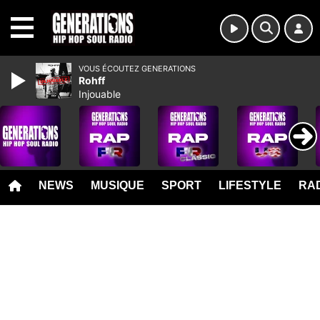
MENU
VOUS ÉCOUTEZ GENERATIONS
Rohff
Injouable
NEWS
MUSIQUE
SPORT
LIFESTYLE
RAD