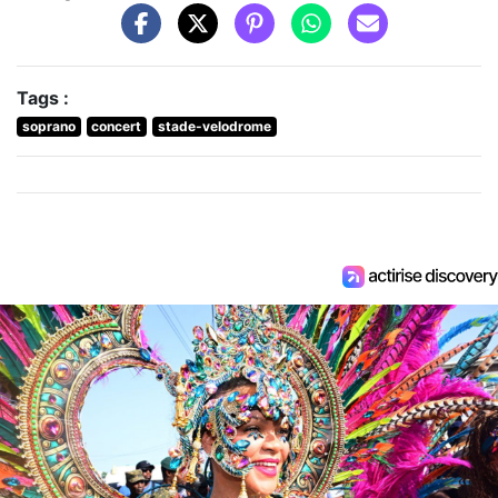
Tags :
soprano
concert
stade-velodrome