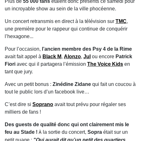
Plus de
55 000 fans
étaient donc présents ce samedi pour
un incroyable show au sein de la ville phocéenne.
Un concert retransmis en direct à la télévision sur
TMC
,
une première pour le rappeur qui continue de conquérir
l’hexagone...
Pour l’occasion,
l’ancien membre des Psy 4 de la Rime
avait fait appel à
Black M
,
Alonzo
,
Jul
ou encore
Patrick
Fiori
avec qui il partagera l’émission
The Voice Kids
en
tant que jury.
Avec un petit bonus :
Zinédine Zidane
qui fait un coucou à
tout le public lors d’un facebook live…
C’est dire si
Soprano
avait tout prévu pour régaler ses
milliers de fans !
Des guests de qualité donc qui ont clairement mis le
feu au Stade !
la sortie du concert,
Sopra
était sur un
À
petit nuage :
"Qui aurait dit qu’un petit des quartiers