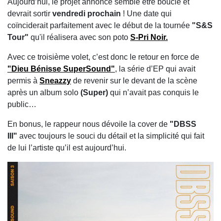
Aujourd’hui, le projet annoncé semble être bouclé et
devrait sortir
vendredi prochain
! Une date qui
coïnciderait parfaitement avec le début de la tournée
"S&S
Tour"
qu'il réalisera avec son poto
S-Pri Noir.
Avec ce troisième volet, c’est donc le retour en force de
"Dieu Bénisse SuperSound"
, la série d’EP qui avait
permis à
Sneazzy
de revenir sur le devant de la scène
après un album solo
(Super)
qui n’avait pas conquis le
public…
En bonus, le rappeur nous dévoile la cover de
"DBSS
III"
avec toujours le souci du détail et la simplicité qui fait
de lui l’artiste qu’il est aujourd’hui.