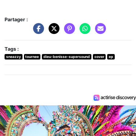
Partager :
Tags :
sneazzy
tournee
dieu-benisse-supersound
cover
ep