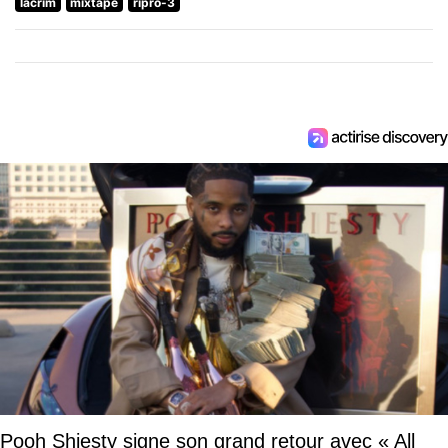
lacrim
mixtape
ripro-3
Pooh Shiesty signe son grand retour avec « All