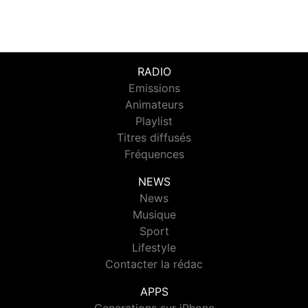
RADIO
Emissions
Animateurs
Playlist
Titres diffusés
Fréquences
NEWS
News
Musique
Sport
Lifestyle
Contacter la rédac
APPS