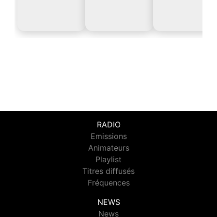
RADIO
Emissions
Animateurs
Playlist
Titres diffusés
Fréquences
NEWS
News