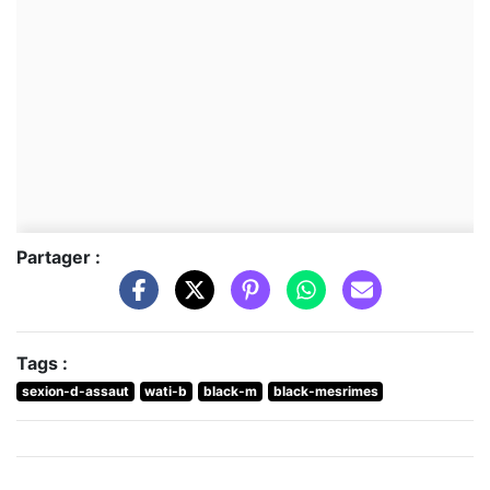
Partager :
Tags :
sexion-d-assaut
wati-b
black-m
black-mesrimes