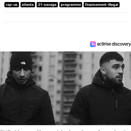
rap-us
atlanta
21-savage
programme
financement-illegal