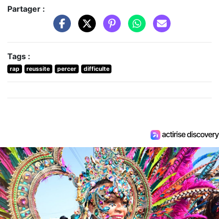
Partager :
Tags :
rap
reussite
percer
difficulte