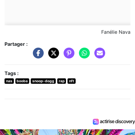
Fanélie Nava
Partager :
Tags :
nas
booba
snoop-dogg
rap
nft