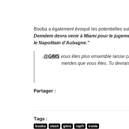
Booba a également évoqué les potentielles suites
Demdem devra venir à Miami pour le jugeme
le Napolitain d’Aubagne."
.
@GIMS
vous êtes plus ensemble laisse ça
merdes que vous êtes. Tu devrai
Partager :
Tags :
booba
clash
gims
rapfr
ironie