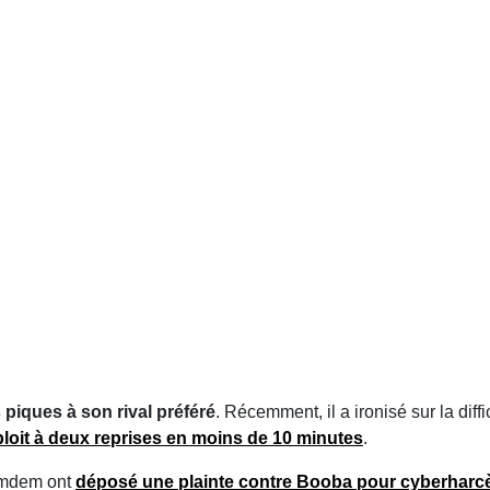
piques à son rival préféré
. Récemment, il a ironisé sur la dif
ploit à deux reprises en moins de 10 minutes
.
emdem ont
déposé une plainte contre Booba pour cyberharc