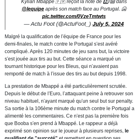
Kylian Mbappé 🇫🇷 reçoit la note de 2️⃣/🔟 dans
@lequipe
après son match face au Portugal. 🥶
pic.twitter.com/0VzeTmtwts
— Actu Foot (@ActuFoot_)
July 5, 2024
Malgré la qualification de l'équipe de France pour les
demi-finales, le match contre le Portugal s'est avéré
compliqué. Après 120 minutes de jeu sans but, la victoire
s'est jouée aux tirs au but. Cette séance a marqué un
tournant historique pour les Bleus, qui n'avaient pas
remporté de match à l'issue des tirs au but depuis 1998.
La prestation de Mbappé a été particulièrement scrutée.
Depuis le début de l'Euro, l'attaquant peine à retrouver son
niveau habituel, n'ayant marqué qu'un seul but sur penalty.
Sa sortie à la 106ème minute du match contre le Portugal a
alimenté les commentaires. Ce n'est pas la première fois
que Booba s'en prend à Mbappé. Le rappeur a déjà
exprimé son opinion sur le joueur à plusieurs reprises,
le
qualifiant de "surcoté"
et remettant en question ses