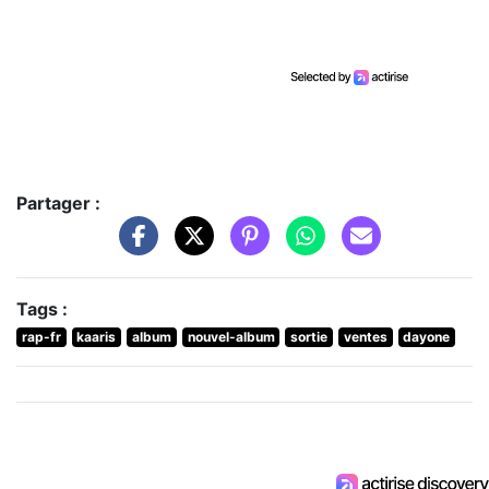
Partager :
Tags :
rap-fr
kaaris
album
nouvel-album
sortie
ventes
dayone