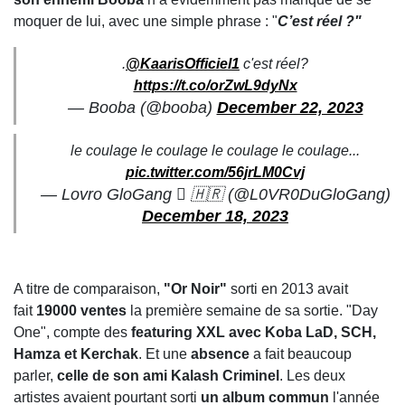
moquer de lui, avec une simple phrase : "
C’est réel ?"
.
@KaarisOfficiel1
c'est réel?
https://t.co/orZwL9dyNx
— Booba (@booba)
December 22, 2023
le coulage le coulage le coulage le coulage...
pic.twitter.com/56jrLM0Cvj
— Lovro GloGang  🇭🇷 (@L0VR0DuGloGang)
December 18, 2023
A titre de comparaison,
"Or Noir"
sorti en 2013
avait
fait
19000 ventes
la première semaine de sa sortie. "Day
One", compte des
featuring XXL avec Koba LaD, SCH,
Hamza et Kerchak
. Et une
absence
a fait beaucoup
parler,
celle de
son ami
Kalash Criminel
. Les deux
artistes avaient pourtant sorti
un
album commun
l'année