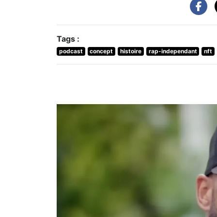
Tags :
podcast
concept
histoire
rap-independant
nft