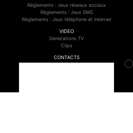
Règlements : Jeux réseaux sociaux
Règlements : Jeux SMS
Règlements : Jeux téléphone et internet
VIDEO
Generations TV
Clips
CONTACTS
Contacter Generations
© 2026 Generations Tous droits réservés.
Signaler un contenu
-
Mentions légales
-
Politique de cookies
-
Contact