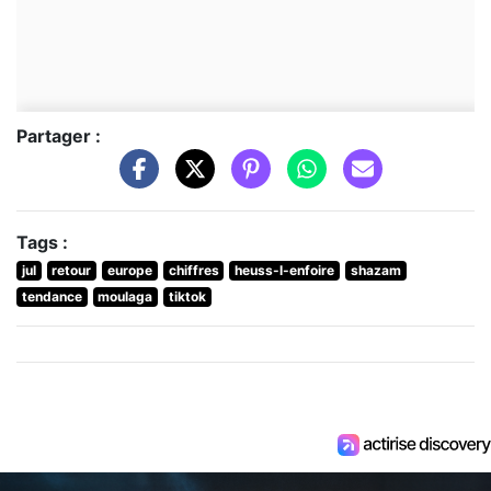
Partager :
Tags :
jul
retour
europe
chiffres
heuss-l-enfoire
shazam
tendance
moulaga
tiktok