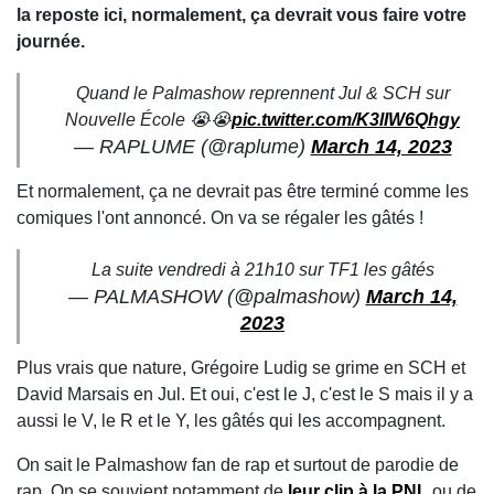
la reposte ici, normalement, ça devrait vous faire votre
journée.
Quand le Palmashow reprennent Jul & SCH sur
Nouvelle École 😭😭
pic.twitter.com/K3lIW6Qhgy
— RAPLUME (@raplume)
March 14, 2023
Et normalement, ça ne devrait pas être terminé comme les
comiques l'ont annoncé. On va se régaler les gâtés !
La suite vendredi à 21h10 sur TF1 les gâtés
— PALMASHOW (@palmashow)
March 14,
2023
Plus vrais que nature, Grégoire Ludig se grime en SCH et
David Marsais en Jul. Et oui, c'est le J, c'est le S mais il y a
aussi le V, le R et le Y, les gâtés qui les accompagnent.
On sait le Palmashow fan de rap et surtout de parodie de
rap. On se souvient notamment de
leur clip à la PNL
ou de