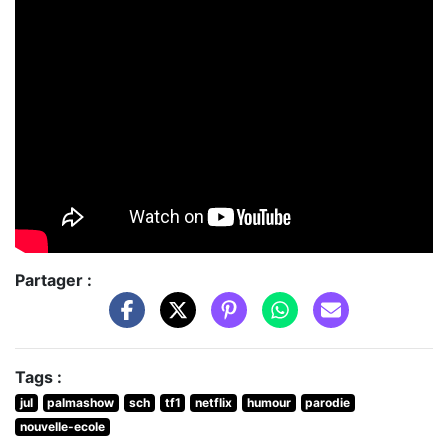
Partager :
Tags :
jul
palmashow
sch
tf1
netflix
humour
parodie
nouvelle-ecole