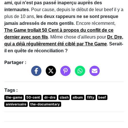
ami, qui n'est pas passé inaperçu auprès des
internautes
. Pour cause, depuis le début de leur beef il y a
plus de 10 ans,
les deux rappeurs ne se sont presque
jamais adressés de mots gentils
. Encore récemment,
The Game trollait 50 Cent à propos du conflit de ce
dernier avec son fils
. Même chose d'ailleurs pour
Dr. Dre,
qui a déjà régulièrement été ciblé par The Game
.
Serait-
il en quête de réconciliation ?
Partager :
Tags :
the-game
50-cent
dr-dre
clash
album
fifty
beef
anniversaire
the-documentary