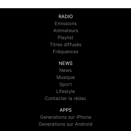
RADIO
Emissions
Animateurs
Playlist
Titres diffusés
Fréquences
NEWS
News
Musique
Sport
Lifestyle
Contacter la rédac
APPS
Generations sur iPhone
Generations sur Android