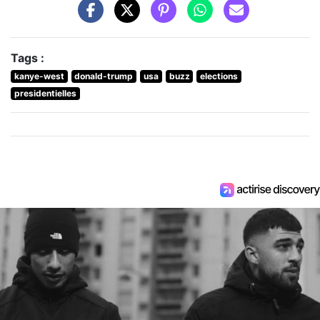
Tags :
kanye-west
donald-trump
usa
buzz
elections
presidentielles