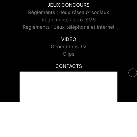
JEUX CONCOURS
Règlements : Jeux réseaux sociaux
Règlements : Jeux SMS
Règlements : Jeux téléphone et internet
VIDEO
Generations TV
Clips
CONTACTS
Contacter Generations
© 2026 Generations Tous droits réservés.
Signaler un contenu
-
Mentions légales
-
Politique de cookies
-
Contact