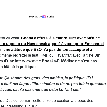
ent vu venir.
Booba a réussi à s'embrouiller avec Médine
Le rappeur du Havre avait appelé à voter pour Emmanuel
n
,
une attitude que B2O n'a pas du tout accepté et a
 même regretter le feat "Kyll" qu'il avait fait avec l'artiste Din
lors d'une interview avec Booska-P, Médine ne s'est pas
a blâmé la politique.
ant. Ça sépare des gens, des amitiés, la politique. J’ai
c’était ma façon d’être sincère et de ne pas fuir la question,
ivage, ça n’a pas créé que celui-là. Tant pis."
 du Duc concernant cette prise de position à propos des
 leur featuring sur "Kyll".