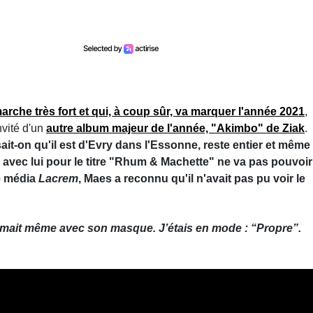
rche très fort et qui, à coup sûr, va marquer l'année 2021
,
invité d'un
autre album majeur de l'année, "Akimbo" de Ziak
.
sait-on qu'il est d'Evry dans l'Essonne, reste entier et même
é avec lui pour le titre "Rhum & Machette" ne va pas pouvoir
le média
Lacrem
, Maes a reconnu qu'il n'avait pas pu voir le
 fumait même avec son masque. J’étais en mode : “Propre”.