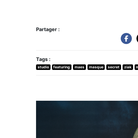
Partager :
Tags :
studio
featuring
maes
masque
secret
ziak