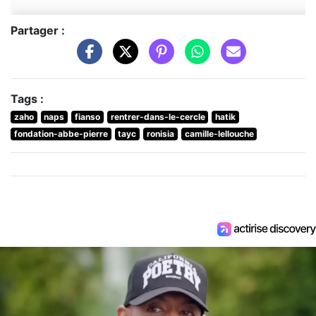
Partager :
Tags :
zaho
naps
fianso
rentrer-dans-le-cercle
hatik
fondation-abbe-pierre
tayc
ronisia
camille-lellouche