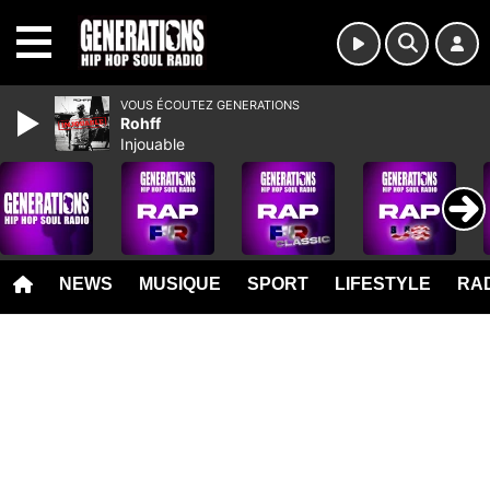
MENU
VOUS ÉCOUTEZ GENERATIONS
Rohff
Injouable
NEWS
MUSIQUE
SPORT
LIFESTYLE
RAD