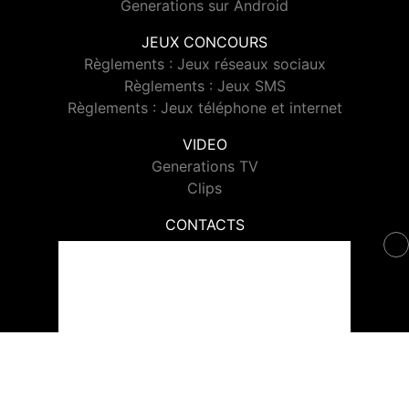
Generations sur Android
JEUX CONCOURS
Règlements : Jeux réseaux sociaux
Règlements : Jeux SMS
Règlements : Jeux téléphone et internet
VIDEO
Generations TV
Clips
CONTACTS
Contacter Generations
© 2026 Generations Tous droits réservés.
Signaler un contenu
-
Mentions légales
-
Politique de cookies
-