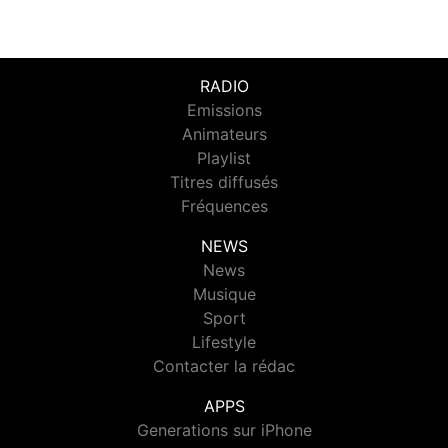
RADIO
Emissions
Animateurs
Playlist
Titres diffusés
Fréquences
NEWS
News
Musique
Sport
Lifestyle
Contacter la rédac
APPS
Generations sur iPhone