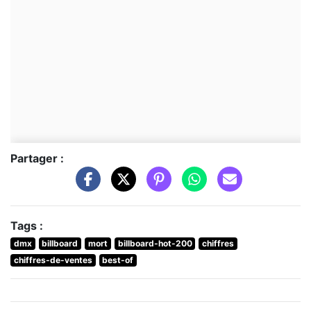
Partager :
Tags :
dmx
billboard
mort
billboard-hot-200
chiffres
chiffres-de-ventes
best-of