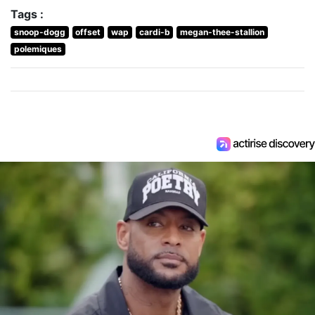
Tags :
snoop-dogg
offset
wap
cardi-b
megan-thee-stallion
polemiques