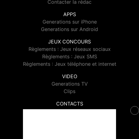
Contacter la rédac
APPS
Generations sur iPhone
Generations sur Android
JEUX CONCOURS
Règlements : Jeux réseaux sociaux
Règlements : Jeux SMS
Règlements : Jeux téléphone et internet
VIDEO
Generations TV
Clips
CONTACTS
Contacter Generations