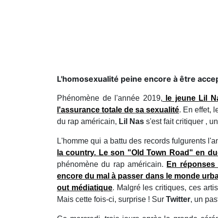
L'homosexualité peine encore à être accepté
Phénomène de l'année 2019,
le jeune
Lil 
l'assurance totale de sa sexualité
. En effet,
du rap américain,
Lil Nas
s'est fait critiquer , 
L'homme qui a battu des records fulgurents l'a
la country. Le son "
Old Town Road
" en du
phénomène du rap américain.
En réponses 
encore du mal à passer dans le monde urba
out médiatique
. Malgré les critiques, ces art
Mais cette fois-ci, surprise ! Sur
Twitter
, un pa