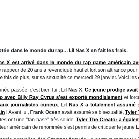
e dans le monde du rap... Lil Nas X en fait les frais.
Nas X
est arrivé dans le monde du rap game américain avec
 le rappeur de 20 ans a revendiqué haut et fort son attirance 
une fois de plus, sur sa sexualité ce mercredi 29 janvier. Voici les
nnée passée, c'est bien lui :
Lil Nas X
.
Ce jeune prodige avait
o avec
Billy Ray Cyrus
s'est exporté mondialement
et forc
aux journalistes curieux,
Lil Nas X
a totalement assumé s
in
! Avant lui,
Frank Ocean
avait assumé sa bisexualité,
Tyler
istes ont une "fan base" très solide.
Tyler The Creator
a égalem
steur américain de renommée s'est permis de critiquer le jeune
L