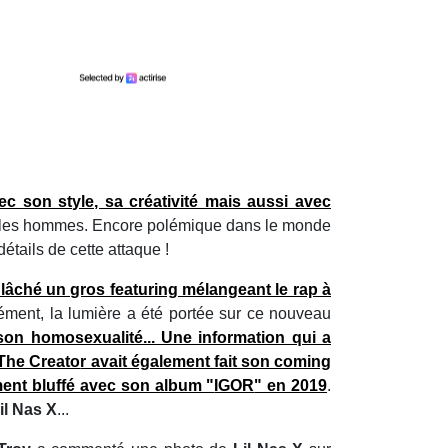
 son style, sa créativité mais aussi avec
pour les hommes. Encore polémique dans le monde
 détails de cette attaque !
 lâché un gros featuring mélangeant le rap à
ément, la lumière a été portée sur ce nouveau
on homosexualité... Une information qui a
 The Creato
r avait également fait son coming
ent bluffé avec son album "
IGOR
" en 2019
.
il Nas X
...