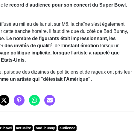
nc
le record d'audience pour son concert du Super Bowl,
ffusé au milieu de la nuit sur M6, la chaîne s'est également
cette tranche horaire. Il faut dire que du côté de Bad Bunny,
ue.
Le nombre de figurants était impressionnant, les
ler
des invités de qualit
é, de
l'instant émotion
lorsqu'un
ge politique implicite, lorsque l'artiste a rappelé que
 Etats-Unis.
, puisque des dizaines de politiciens et de rageux ont pris leur
e un artiste qui "détestait l'Amérique".
r-bowl
actualite
bad-bunny
audience