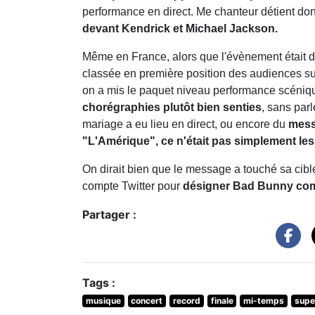
performance en direct. Me chanteur détient do
devant Kendrick et Michael Jackson.
Même en France, alors que l'évènement était di
classée en première position des audiences sur 
on a mis le paquet niveau performance scéniq
chorégraphies plutôt bien senties
, sans par
mariage a eu lieu en direct, ou encore du
messa
"L'Amérique", ce n'était pas simplement les
On dirait bien que le message a touché sa cible
compte Twitter pour
désigner Bad Bunny comm
Partager :
Tags :
musique
concert
record
finale
mi-temps
supe