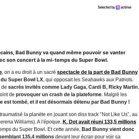
ricains, Bad Bunny va quand même pouvoir se vanter
avec son concert à la mi-temps du Super Bowl.
e
, on a eu droit à un sacré
spectacle de la part de Bad Bunny
le du Super Bowl LX
, qui opposait les Seahawks aux Patriots.
 de
sacrés invités comme Lady Gaga, Cardi B, Ricky Martin
,
point de
provoquer un crash de la plateforme
. Malgré les
e est tombé, et il est désormais détenu par Bad Bunny !
aumatisé la planète en jouant son diss track "Not Like Us", au
Serena Williams). A l'époque,
K. Dot avait réuni 133,5 millions
-temps du Super Bowl. Et cette année,
Bad Bunny vient donc
semblant 135,4 millions
devant leur écran pour voir sa