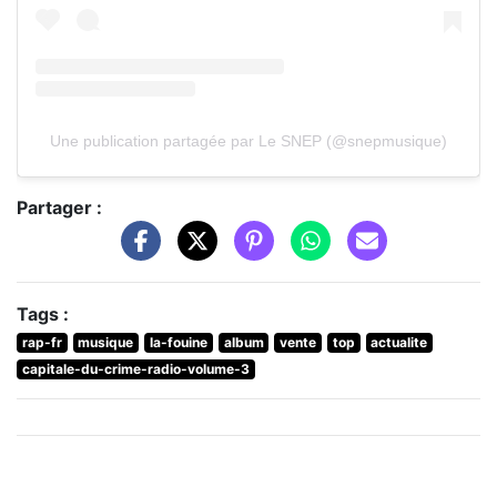
Une publication partagée par Le SNEP (@snepmusique)
Partager :
Tags :
rap-fr
musique
la-fouine
album
vente
top
actualite
capitale-du-crime-radio-volume-3