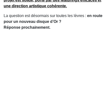
projet est
solide
, porté par des
featurings efficaces
et
une direction artistique cohérente.
La question est désormais sur toutes les lèvres :
en route
pour un nouveau disque d’Or ?
Réponse prochainement.