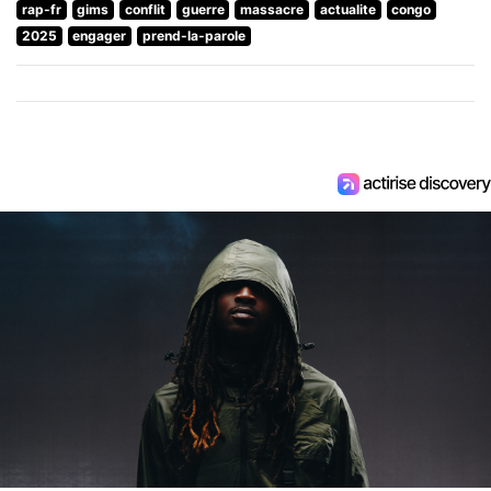
rap-fr
gims
conflit
guerre
massacre
actualite
congo
2025
engager
prend-la-parole