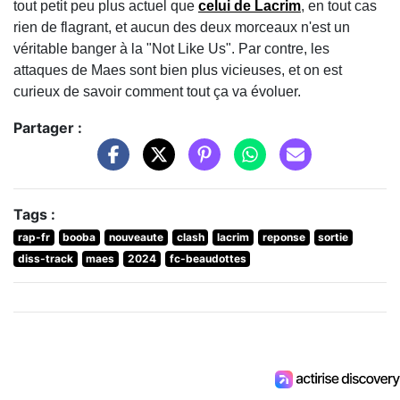
tout petit peu plus actuel que
celui de Lacrim
, en tout cas
rien de flagrant, et aucun des deux morceaux n'est un
véritable banger à la "Not Like Us". Par contre, les
attaques de Maes sont bien plus vicieuses, et on est
curieux de savoir comment tout ça va évoluer.
Partager :
Tags :
rap-fr
booba
nouveaute
clash
lacrim
reponse
sortie
diss-track
maes
2024
fc-beaudottes