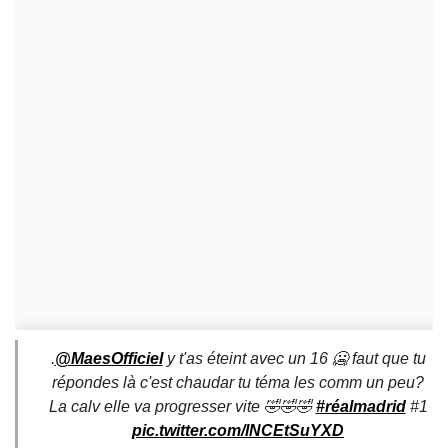
.
@MaesOfficiel
y t'as éteint avec un 16 🥶 faut que tu
répondes là c'est chaudar tu téma les comm un peu?
La calv elle va progresser vite 🤣🤣🤣
#réalmadrid
#1
pic.twitter.com/lNCEtSuYXD