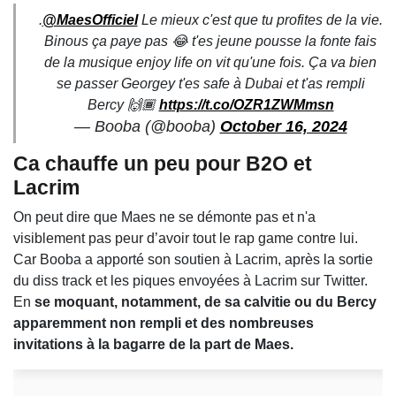
.
@MaesOfficiel
Le mieux c'est que tu profites de la vie.
Binous ça paye pas 😂 t'es jeune pousse la fonte fais
de la musique enjoy life on vit qu'une fois. Ça va bien
se passer Georgey t'es safe à Dubai et t'as rempli
Bercy 🙌🏾
https://t.co/OZR1ZWMmsn
— Booba (@booba)
October 16, 2024
Ca chauffe un peu pour B2O et
Lacrim
On peut dire que Maes ne se démonte pas et n'a
visiblement pas peur d’avoir tout le rap game contre lui.
Car Booba a apporté son soutien à Lacrim, après la sortie
du diss track et les piques envoyées à Lacrim sur Twitter.
En
se moquant, notamment, de sa calvitie ou du Bercy
apparemment non rempli et des nombreuses
invitations à la bagarre de la part de Maes.