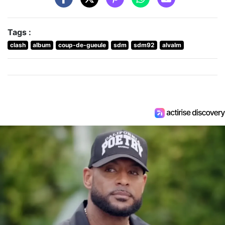
Tags :
clash
album
coup-de-gueule
sdm
sdm92
alvalm