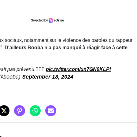
eaux sociaux, notamment sur la violence des paroles du rappeur
u".
D'ailleurs Booba n'a pas manqué à réagir face à cette
it pas prévenu 🤷🏾‍♂️
pic.twitter.com/un7GN0KLPi
@booba)
September 18, 2024