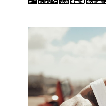
rohff
mafia-k1-fry
clash
dj-mehdi
documentair