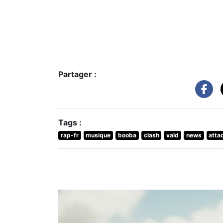
Partager :
Tags :
rap-fr
musique
booba
clash
vald
news
atta