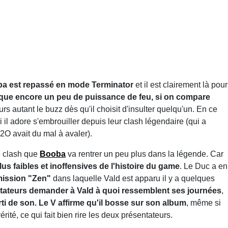
a est repassé en mode Terminator
et il est clairement là pour
ue encore un peu de puissance de feu, si on compare
jours autant le buzz dès qu'il choisit d'insulter quelqu'un. En ce
i il adore s'embrouiller depuis leur clash légendaire (qui a
O avait du mal à avaler).
e clash que
Booba
va rentrer un peu plus dans la légende. Car
us faibles et inoffensives de l'histoire du game
. Le Duc a en
émission "Zen"
dans laquelle Vald est apparu il y a quelques
tateurs demander à Vald à quoi ressemblent ses journées
,
rti de son. Le V affirme qu'il bosse sur son album
, même si
érité, ce qui fait bien rire les deux présentateurs.