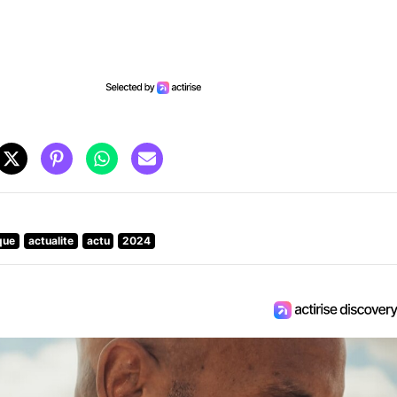
que
actualite
actu
2024