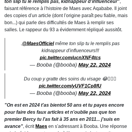
ton slip tu le remplis pas, kidnappeur d'influenceur"
,
faisant référence à l'histoire de Maes avec Aqababe. Il joint
des copies d'un article (dont l'origine paraît peu fiable, mais
bon...) qui parle des difficultés de Maes à remplir ses
salles. Le rappeur du 93 a évidemment répliqué aussitôt.
.
@MaesOfficiel
même ton slip tu le remplis pas
kidnappeur d'influenceurs!!!
pic.twitter.com/ucnXNF4tcs
— Booba (@booba)
May 22, 2024
Du coup y gratte des soins du visage 😂🤦🏽‍♂️
pic.twitter.com/yUVF1Cp8fU
— Booba (@booba)
May 22, 2024
"On est en 2024 t'as bientot 50 ans et tu payes encore
pour faire des faux articles et n'oublie pas que ton
premier Bercy tu l'as fait à 35 ans en 2011... j'suis en
avance"
, écrit
Maes
en s'adressant à Booba. Une réponse