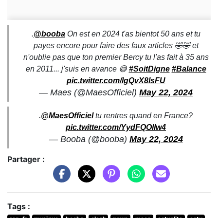
.
@booba
On est en 2024 t'as bientot 50 ans et tu
payes encore pour faire des faux articles 🤣🤣 et
n'oublie pas que ton premier Bercy tu l'as fait à 35 ans
en 2011... j'suis en avance 😅
#SoitDigne
#Balance
pic.twitter.com/lgQvX8lsFU
— Maes (@MaesOfficiel)
May 22, 2024
.
@MaesOfficiel
tu rentres quand en France?
pic.twitter.com/YydFQOlIw4
— Booba (@booba)
May 22, 2024
Partager :
Tags :