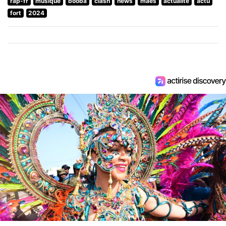
rap-fr
musique
booba
clash
news
maes
actualite
actu
fort
2024