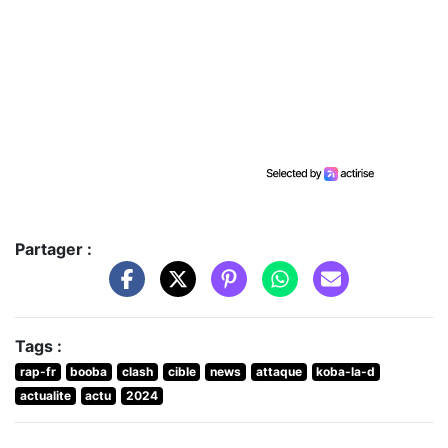
Partager :
Tags :
rap-fr
booba
clash
cible
news
attaque
koba-la-d
actualite
actu
2024