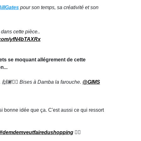
illGates
pour son temps, sa créativité et son
 dans cette pièce..
r.com/yfN4bTAXRx
weets se moquant allégrement de cette
n...
u. 🙌🏾🏴‍☠️ Bises à Damba la farouche.
@GIMS
 si bonne idée que ça. C'est aussi ce qui ressort
#demdemveutfairedushopping
🏴‍☠️