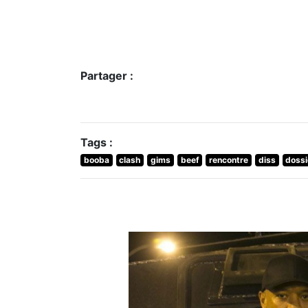
Partager :
Tags :
booba
clash
gims
beef
rencontre
diss
dossi