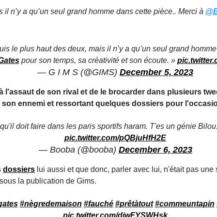
is il n’y a qu’un seul grand homme dans cette pièce.. Merci à
@B
uis le plus haut des deux, mais il n’y a qu’un seul grand homme
Gates
pour son temps, sa créativité et son écoute. »
pic.twitte
— G I M S (@GIMS)
December 5, 2023
 à l'assaut de son rival et de le brocarder dans plusieurs t
son ennemi et ressortant quelques dossiers pour l'occasio
 qu'il doit faire dans les paris sportifs haram. T'es un génie Bilo
pic.twitter.com/pQBjuHfH2E
— Booba (@booba)
December 6, 2023
s
dossiers
lui aussi et que donc, parler avec lui, n'était pas une
sous la publication de Gims.
gates
#nègredemaison
#fauché
#prêtàtout
#commeuntapin
pic.twitter.com/djwFYSWHsk