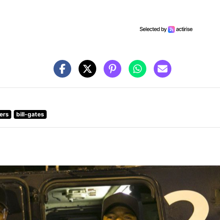
ers
bill-gates