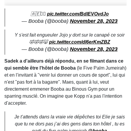
🇦🇪🏴‍☠️
pic.twitter.com/BdlEVOvdJo
— Booba (@booba)
November 28, 2023
Y s'est fait engueuler Jojo y dort sur le canapé ce soir
🤣🤣🤣🐷
pic.twitter.com/dl6erKmZBZ
— Booba (@booba)
November 28, 2023
Sadek a d'ailleurs déjà répondu, en se filmant dans ce
qui semble être l'hôtel de Booba
(le Five Palm Jumeirah)
et en l'invitant à "venir lui donner un cours de sport", lui qui
n'est "pas fort à la bagarre". Maes, quant à lui, veut
directement emmener Booba au Binous Gym pour un
sparring musclé. On imagine que Kopp n'a pas l'intention
d'accepter.
Je t’attends dans la vraie vie dépêches toi Elie je sais
que tu ne dors pas j’ai des gens dans ton hôtel , tu es
parti du five palm jumeirah
@booba