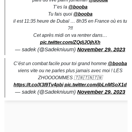
T’es la
@booba
Tu fais quoi
@booba
il est 11:35 heure de Dubaï … 8h35 en France où es tu
?!!
Cet après midi on va rentrer dans…
pic.twitter.com/ZQdjJOjhXh
— sadek (@Sadekniuum)
November 29, 2023
C’ést un combat facile pour toi grand homme
@booba
viens vite ou ne parles plus jamais avec moi ! LES
ZHOOOOMMES 🇹🇳🇹🇳🇹🇳
https://t.co/X3I9Tv4pbi
pic.twitter.com/jbLnMSoX1d
— sadek (@Sadekniuum)
November 29, 2023