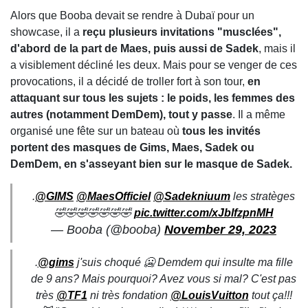
Alors que Booba devait se rendre à Dubaï pour un
showcase, il a
reçu plusieurs invitations "musclées",
d'abord de la part de Maes, puis aussi de Sadek
, mais il
a visiblement décliné les deux. Mais pour se venger de ces
provocations, il a décidé de troller fort à son tour,
en
attaquant sur tous les sujets : le poids, les femmes des
autres (notamment DemDem), tout y passe
. Il a même
organisé une fête sur un bateau où
tous les invités
portent des masques de Gims, Maes, Sadek ou
DemDem, en s'asseyant bien sur le masque de Sadek.
.
@GIMS
@MaesOfficiel
@Sadekniuum
les stratèges
🤣🤣🤣🤣🤣🤣🤣
pic.twitter.com/xJblfzpnMH
— Booba (@booba)
November 29, 2023
.
@gims
j'suis choqué 🥶 Demdem qui insulte ma fille
de 9 ans? Mais pourquoi? Avez vous si mal? C'est pas
très
@TF1
ni très fondation
@LouisVuitton
tout ça!!!