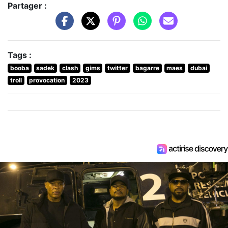
Partager :
Tags :
booba
sadek
clash
gims
twitter
bagarre
maes
dubai
troll
provocation
2023