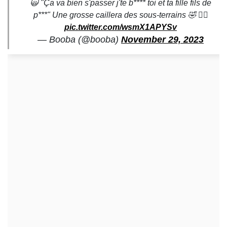
🙀 "Ça va bien s'passer j'te b**** toi et ta fille fils de
p***" Une grosse caillera des sous-terrains 🤣 🏴‍☠️
pic.twitter.com/wsmX1APYSv
— Booba (@booba)
November 29, 2023