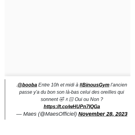
.
@booba
Entre 10h et midi à
#BinousGym
l'ancien
passe y'a du bon son là-bas celui des oreilles qui
sonnent 🤣🚶🏻 Oui ou Non ?
https://t.co/wHUPn7IQGa
— Maes (@MaesOfficiel)
November 28, 2023