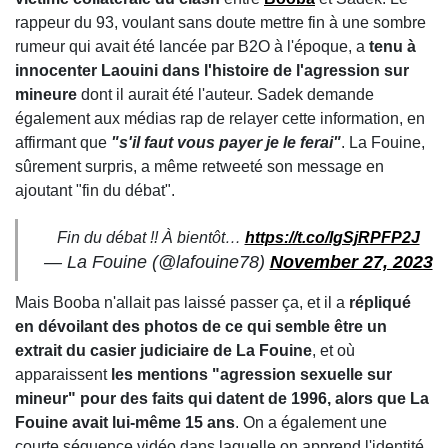
rappeur du 93, voulant sans doute mettre fin à une sombre
rumeur qui avait été lancée par B2O à l'époque, a
tenu à
innocenter Laouini dans l'histoire de l'agression sur
mineure
dont il aurait été l'auteur. Sadek demande
également aux médias rap de relayer cette information, en
affirmant que
"s'il faut vous payer je le ferai"
. La Fouine,
sûrement surpris, a même retweeté son message en
ajoutant "fin du débat".
Fin du débat !! À bientôt…
https://t.co/lgSjRPFP2J
— La Fouine (@lafouine78)
November 27, 2023
Mais Booba n'allait pas laissé passer ça, et il a
répliqué
en dévoilant des photos de ce qui semble être un
extrait du casier judiciaire de La Fouine
, et où
apparaissent
les mentions "agression sexuelle sur
mineur" pour des faits qui datent de 1996, alors que La
Fouine avait lui-même 15 ans
. On a également une
courte séquence vidéo dans laquelle on apprend l'identité