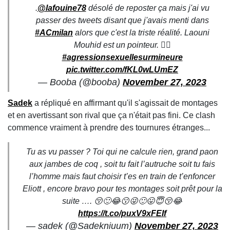
.
@lafouine78
désolé de reposter ça mais j'ai vu
passer des tweets disant que j'avais menti dans
#ACmilan
alors que c'est la triste réalité. Laouni
Mouhid est un pointeur. 🏴‍☠️
#agressionsexuellesurmineure
pic.twitter.com/fKL0wLUmEZ
— Booba (@booba)
November 27, 2023
Sadek
a répliqué en affirmant qu'il s'agissait de montages
et en avertissant son rival que ça n'était pas fini. Ce clash
commence vraiment à prendre des tournures étranges...
Tu as vu passer ? Toi qui ne calcule rien, grand paon
aux jambes de coq , soit tu fait l’autruche soit tu fais
l’homme mais faut choisir t’es en train de t’enfoncer
Eliott , encore bravo pour tes montages soit prêt pour la
suite …. 😚🙂😂😗😜🙂😛😇😚😂
https://t.co/puxV9xFEIf
— sadek (@Sadekniuum)
November 27, 2023