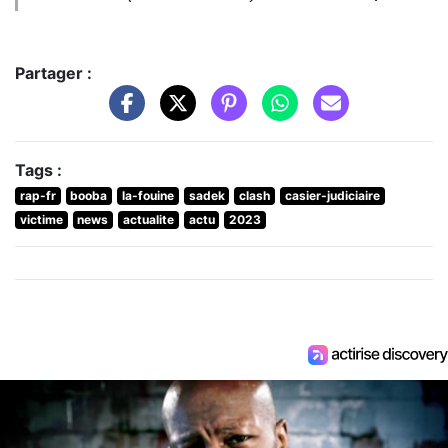
Partager :
Tags :
rap-fr
booba
la-fouine
sadek
clash
casier-judiciaire
victime
news
actualite
actu
2023