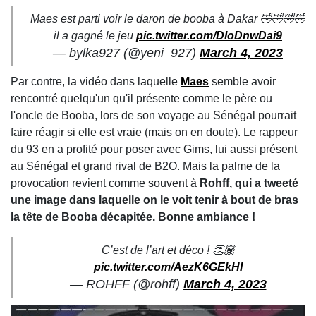
Maes est parti voir le daron de booba à Dakar 🤣🤣🤣🤣
il a gagné le jeu
pic.twitter.com/DIoDnwDai9
— bylka927 (@yeni_927)
March 4, 2023
Par contre, la vidéo dans laquelle
Maes
semble avoir
rencontré quelqu'un qu'il présente comme le père ou
l'oncle de Booba, lors de son voyage au Sénégal pourrait
faire réagir si elle est vraie (mais on en doute). Le rappeur
du 93 en a profité pour poser avec Gims, lui aussi présent
au Sénégal et grand rival de B2O. Mais la palme de la
provocation revient comme souvent à
Rohff, qui a tweeté
une image dans laquelle on le voit tenir à bout de bras
la tête de Booba décapitée. Bonne ambiance !
C’est de l’art et déco ! 👏🏽
pic.twitter.com/AezK6GEkHI
— ROHFF (@rohff)
March 4, 2023