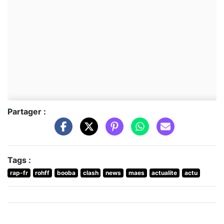
Partager :
Tags :
rap-fr
rohff
booba
clash
news
maes
actualite
actu