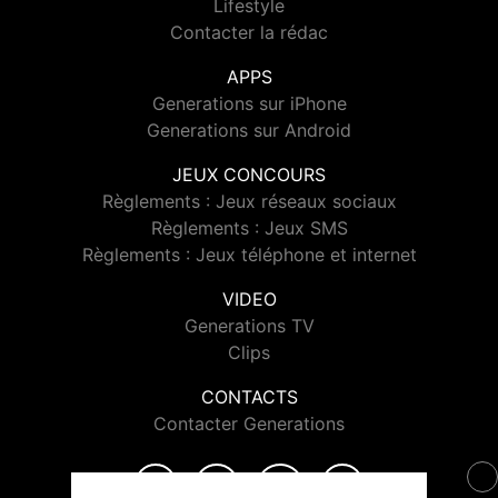
Lifestyle
Contacter la rédac
APPS
Generations sur iPhone
Generations sur Android
JEUX CONCOURS
Règlements : Jeux réseaux sociaux
Règlements : Jeux SMS
Règlements : Jeux téléphone et internet
VIDEO
Generations TV
Clips
CONTACTS
Contacter Generations