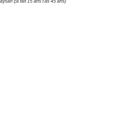
aysan ça fait 15 ans t'as 45 ans)