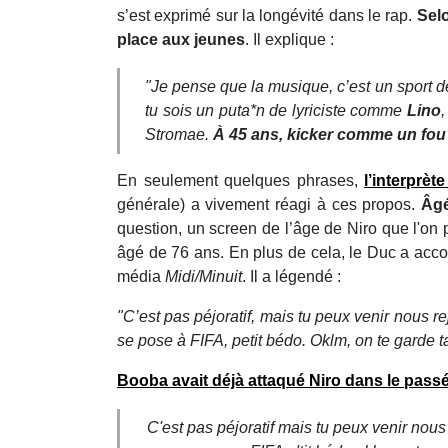
s’est exprimé sur la longévité dans le rap.
Selo
place aux jeunes
. Il explique :
"Je pense que la musique, c’est un sport de
tu sois un puta*n de lyriciste comme
Lino
,
Stromae.
À 45 ans, kicker comme un fou 
En seulement quelques phrases,
l’interprèt
générale) a vivement réagi à ces propos.
Âgé
question, un screen de l’âge de Niro que l'on 
âgé de 76 ans. En plus de cela, le Duc a acco
média
Midi/Minuit
. Il a légendé :
"C’est pas péjoratif, mais tu peux venir nous r
se pose à FIFA, petit bédo. Oklm, on te garde t
Booba avait déjà attaqué Niro dans le pass
C'est pas péjoratif mais tu peux venir nous