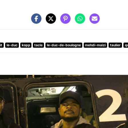
it
le-duc
kopp
tacle
le-duc-de-boulogne
mehdi-maizi
taulier
q