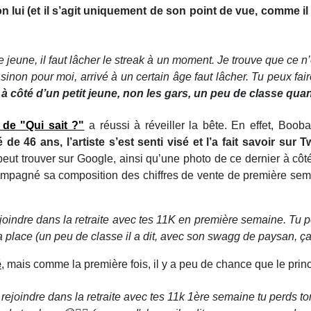
n lui (et il s’agit uniquement de son point de vue, comme il le 
 jeune, il faut lâcher le streak à un moment. Je trouve que ce 
 sinon pour moi, arrivé à un certain âge faut lâcher. Tu peux fa
à côté d’un petit jeune, non les gars, un peu de classe q
e de "Qui sait ?"
a réussi à réveiller la bête. En effet, Booba
 de 46 ans, l’artiste s’est senti visé et l’a fait savoir sur Tw
peut trouver sur Google, ainsi qu’une photo de ce dernier à côté
mpagné sa composition des chiffres de vente de première semai
ejoindre dans la retraite avec tes 11K en première semaine. Tu 
a place (un peu de classe il a dit, avec son swagg de paysan, ça 
é
, mais comme la première fois, il y a peu de chance que le pri
 rejoindre dans la retraite avec tes 11k 1ère semaine tu perds 