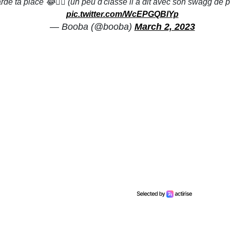
arde ta place 😂👍🏾 (un peu d'classe il a dit avec son swagg de p
pic.twitter.com/WcEPGQBlYp
— Booba (@booba)
March 2, 2023