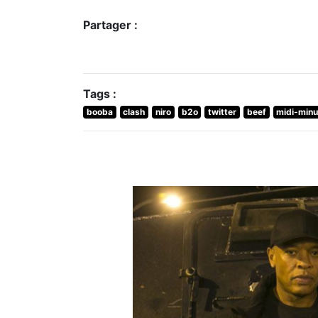
Partager :
Tags :
booba
clash
niro
b2o
twitter
beef
midi-minu