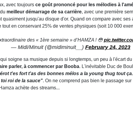
ux, avec toujours
ce goût prononcé pour les mélodies à l'amé
t du
meilleur démarrage de sa carrière
, avec une première sem
nt quasiment jusqu'au disque d'or. Quand on compare avec ses a
, le tout en conservant 25% de ventes physiques (soit 10 000 exe
extraordinaire des « 1ère semaine » d’HAMZA ! 😳
pic.twitter
— Midi/Minuit (@midiminuit__)
February 24, 2023
 qui soigne sa musique depuis si longtemps, un peu à l'écart du
aire parler, à commencer par Booba
. L'inévitable Duc de Bou
érot t'es fort t'as des bonnes mélos a la young thug tout ça..
 toi roi de la sauce"
. On ne comprend pas bien le passage sur
Hamza achète des streams...