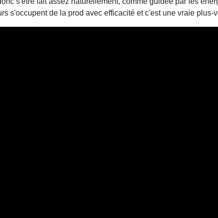
nc s'être fait assez naturellement, comme guidée par les éner
s s'occupent de la prod avec efficacité et c'est une vraie plus-