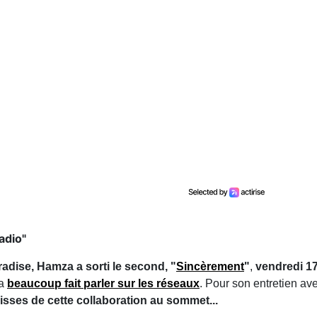
adio"
dise, Hamza a sorti le second, "
Sincèrement
"
,
vendredi 17
 a
beaucoup fait parler sur les réseaux
. Pour son entretien a
sses de cette collaboration au sommet...