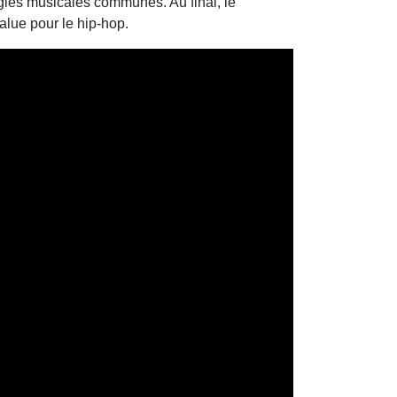
gies musicales communes. Au final, le
value pour le hip-hop.