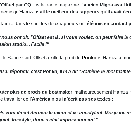
'Offset par GQ
. Invité par le magazine,
l'ancien Migos avait ki
ait même qu'Hamza
était le meilleur des rappeurs qu'il avait éc
, Hamza dans le sud, les deux rappeurs ont
été mis en contact
ous ont dit, "Offset est là, si vous voulez, on peut faire la 
ssion studio... Facile !"
 le Sauce God, Offset a kiffé la prod de
Ponko
et Hamza à mort
e lui ai répondu, c'est Ponko, il m'a dit "Ramène-le-moi main
outer plus de prods du beatmaker
, malheureusement Hamza n'a
e travailler de
l'Américain qui n'écrit pas ses textes
:
ils vont direct derrière le micro et ils freestylent. Moi je me
n joint, freestyle, donc c'était impressionnant."