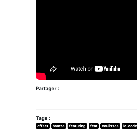
Partager :
Tags :
offset
hamza
featuring
feat
coulisses
le-code