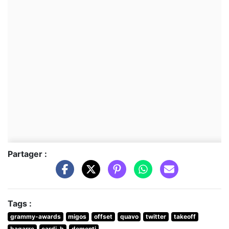
Partager :
Tags :
grammy-awards
migos
offset
quavo
twitter
takeoff
bagarre
cardi-b
dementi