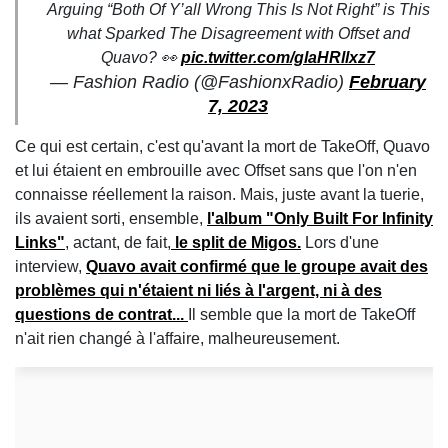
Arguing “Both Of Y’all Wrong This Is Not Right” is This
what Sparked The Disagreement with Offset and
Quavo? 👀
pic.twitter.com/glaHRllxz7
— Fashion Radio (@FashionxRadio)
February
7, 2023
Ce qui est certain, c'est qu'avant la mort de TakeOff, Quavo
et lui étaient en embrouille avec Offset sans que l'on n'en
connaisse réellement la raison. Mais, juste avant la tuerie,
ils avaient sorti, ensemble,
l'album "Only Built For Infinity
Links"
, actant, de fait,
le split de Migos.
Lors d'une
interview,
Quavo avait confirmé que le groupe avait des
problèmes qui n'étaient ni liés à l'argent, ni à des
questions de contrat...
Il semble que la mort de TakeOff
n'ait rien changé à l'affaire, malheureusement.