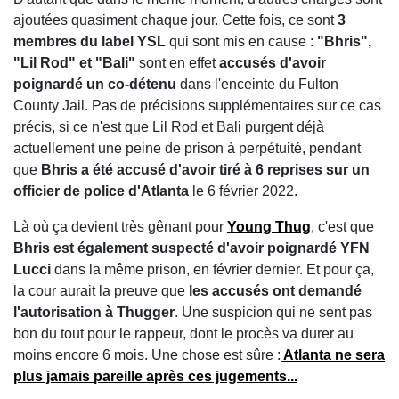
ajoutées quasiment chaque jour. Cette fois, ce sont
3
membres du label YSL
qui sont mis en cause :
"Bhris",
"Lil Rod" et "Bali"
sont en effet
accusés d'avoir
poignardé un co-détenu
dans l'enceinte du Fulton
County Jail. Pas de précisions supplémentaires sur ce cas
précis, si ce n'est que Lil Rod et Bali purgent déjà
actuellement une peine de prison à perpétuité, pendant
que
Bhris a été accusé d'avoir tiré à 6 reprises sur un
officier de police d'Atlanta
le 6 février 2022.
Là où ça devient très gênant pour
Young Thug
, c'est que
Bhris est également suspecté d'avoir poignardé YFN
Lucci
dans la même prison, en février dernier. Et pour ça,
la cour aurait la preuve que
les accusés ont demandé
l'autorisation à Thugger
. Une suspicion qui ne sent pas
bon du tout pour le rappeur, dont le procès va durer au
moins encore 6 mois. Une chose est sûre :
Atlanta ne sera
plus jamais pareille après ces jugements...