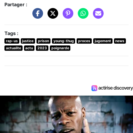
Partager :
Tags :
rap-us
justice
prison
young-thug
proces
jugement
news
actualite
actu
2023
poignarde